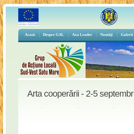
Acasă
Despre GAL
Axa Leader
Noutăţi
Galerii
Arta cooperării - 2-5 septemb