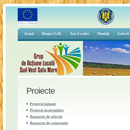
Acasă
Despre GAL
Axa Leader
Noutăţi
Galerii
Proiecte
Proiecte lansate
Proiecte în pregătire
Rapoarte de selecție
Rapoarte de contestație