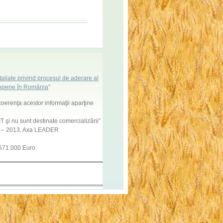
aliate privind procesul de aderare al
uropene în România
”
coerenţa acestor informaţii aparţine
 şi nu sunt destinate comercializării”
7 – 2013, Axa LEADER
 571.000 Euro