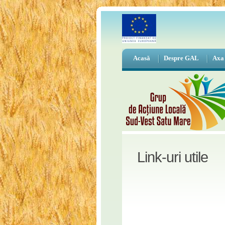
Acasă
Despre GAL
Axa
Link-uri utile