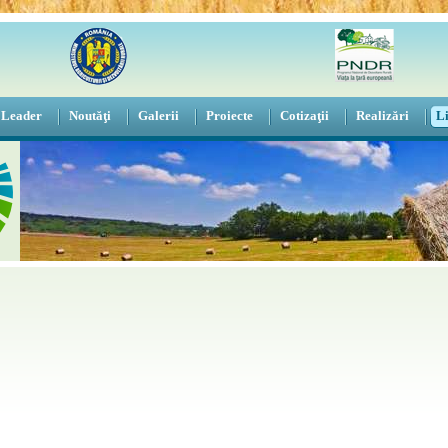
 Leader
Noutăţi
Galerii
Proiecte
Cotizaţii
Realizări
Li