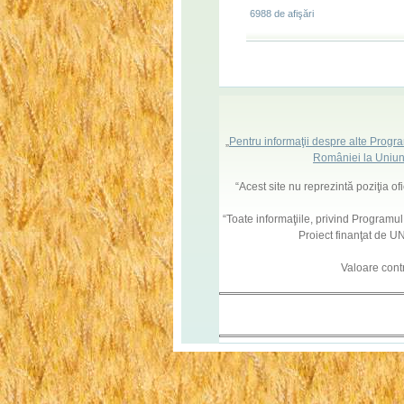
6988 de afişări
„
Pentru informaţii despre alte Progr
României la Uniun
“Acest site nu reprezintă poziţia o
“Toate informaţiile, privind Programu
Proiect finanţat de
Valoare cont