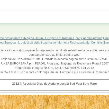
ame desfăşurate sub egida Uniunii Europene în România, cât şi pentru informaţii det
ea Europeană, puteţă să vizitaţi pagina de internet a Reprezentanţei Comisiei E
ficială a Comisiei Europene. Întrega responsabilitate referitoare la corectitudinea şi 
persoanelor care au iniţiat pagina web”
l Naţional de Dezvoltare Rurală, furnizate în această pagină sunt distribuite GRATUIT
 UNIUNEA EUROPEANĂ prin FEADR, Programul Naţional de Dezvoltare Rurală 200
Contract de finanţare Nr. C 4312011063225012/24.01.2012
ract 571.000 Euro din care contribuţia Uniunii Europene şi a Guvernului României
2012 © Asocia
ţ
ia Grup de Acţiune Locală Sud-Vest Satu Mare