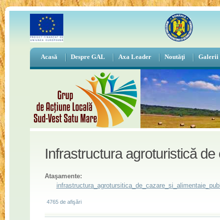
Acasă
Despre GAL
Axa Leader
Noutăţi
Galerii
Infrastructura agroturistică de
Ataşamente:
infrastructura_agrotursitica_de_cazare_si_alimentaie_publ
4765 de afişări