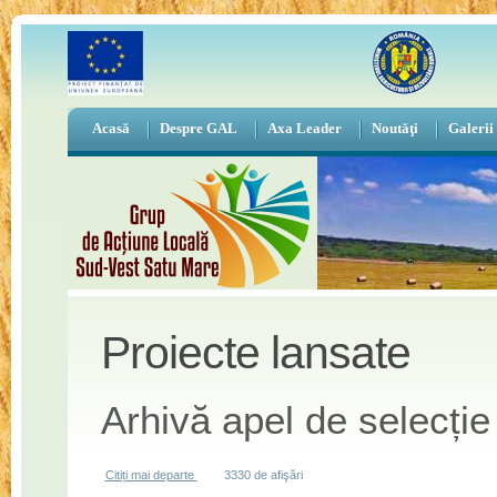
Acasă
Despre GAL
Axa Leader
Noutăţi
Galerii
Proiecte lansate
Arhivă apel de selecție
Citiți mai departe
despre Arhivă apel de selecție - M 41.322
3330 de afişări