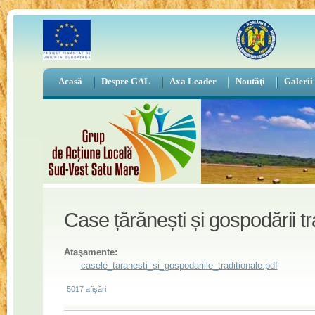
Acasă
Despre GAL
Axa Leader
Noutăţi
Galerii
Case țărănești și gospodării tr
Ataşamente:
casele_taranesti_si_gospodariile_traditionale.pdf
5017 afişări