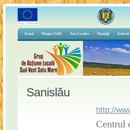
Acasă
Despre GAL
Axa Leader
Noutăţi
Galerii
Sanislău
http://ww
Centrul 