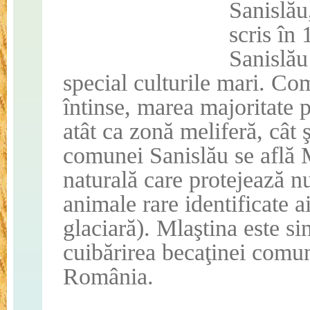
Sanislău
scris în
Sanislău
special culturile mari. Co
întinse, marea majoritate p
atât ca zonă meliferă, cât 
comunei Sanislău se află 
naturală care protejează n
animale rare identificate ai
glaciară). Mlaştina este s
cuibărirea becaţinei comu
România.