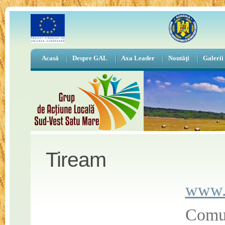
Acasă
Despre GAL
Axa Leader
Noutăţi
Galerii
Tiream
www.t
Comun