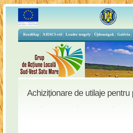
Kezdőlap
A HACS-ról
Leader tengely
Újdonságok
Galéria
Achiziționare de utilaje pentru