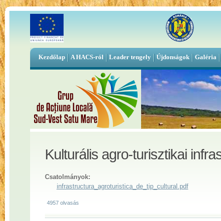
Kezdőlap
A HACS-ról
Leader tengely
Újdonságok
Galéria
Kulturális agro-turisztikai infra
Csatolmányok:
infrastructura_agroturistica_de_tip_cultural.pdf
4957 olvasás