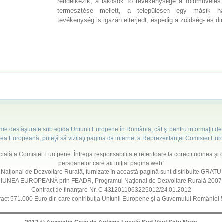
rendelkezik, a lakosok fő tevékenysége a földművelés
termesztése mellett, a településen egy másik 
tevékenység is igazán elterjedt, éspedig a zöldség- és d
ame desfăşurate sub egida Uniunii Europene în România, cât şi pentru informaţii det
ea Europeană, puteţă să vizitaţi pagina de internet a Reprezentanţei Comisiei E
ficială a Comisiei Europene. Întrega responsabilitate referitoare la corectitudinea şi 
persoanelor care au iniţiat pagina web”
l Naţional de Dezvoltare Rurală, furnizate în această pagină sunt distribuite GRATUIT
 UNIUNEA EUROPEANĂ prin FEADR, Programul Naţional de Dezvoltare Rurală 200
Contract de finanţare Nr. C 4312011063225012/24.01.2012
ract 571.000 Euro din care contribuţia Uniunii Europene şi a Guvernului României