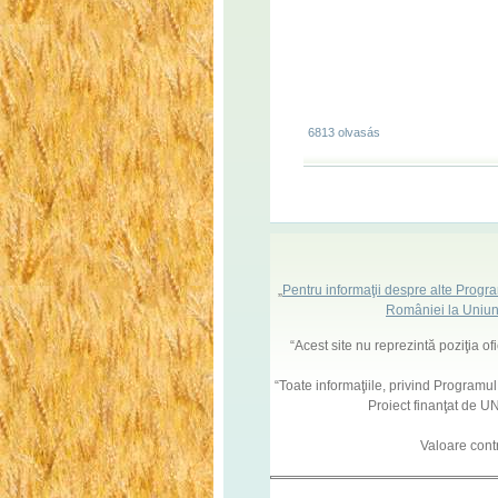
6813 olvasás
„
Pentru informaţii despre alte Progr
României la Uniun
“Acest site nu reprezintă poziţia o
“Toate informaţiile, privind Programu
Proiect finanţat de
Valoare cont