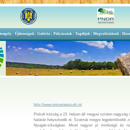
tengely
Újdonságok
Galéria
Pályázatok
Tagdíjak
Megvalósítások
Hasz
http://www.primariapiscolt.ro/
Piskolt község a 23. helyen áll megyei szinten nagyság
határán helyezkedik el, Szatmár megye legjelentősebb 
Nyugati-síkságban. Mivel nagyon jó minőségű és na