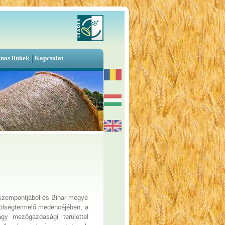
nos linkek
Kapcsolat
 szempontjábol és Bihar megye
zölségtermelő medencéjében, a
gy mezőgazdasági területtel