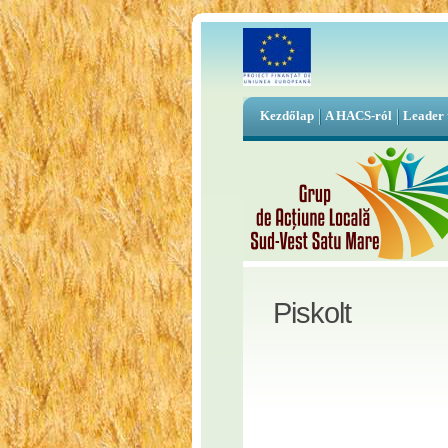
Kezdőlap
A HACS-ról
Leader 
Piskolt