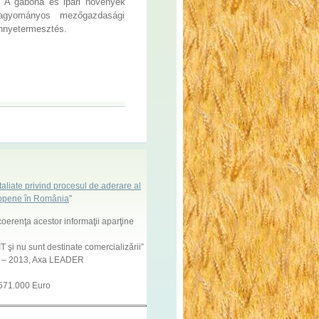
. A gabona és ipari növények
hagyományos mezőgazdasági
innyetermesztés.
aliate privind procesul de aderare al
uropene în România
”
coerenţa acestor informaţii aparţine
 şi nu sunt destinate comercializării”
7 – 2013, Axa LEADER
 571.000 Euro