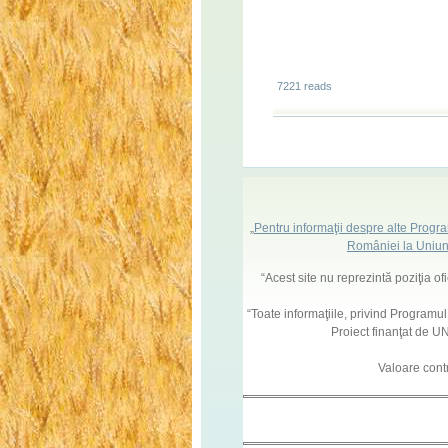
7221 reads
„
Pentru informaţii despre alte Progr
României la Uniun
“Acest site nu reprezintă poziţia o
“Toate informaţiile, privind Programu
Proiect finanţat de
Valoare cont