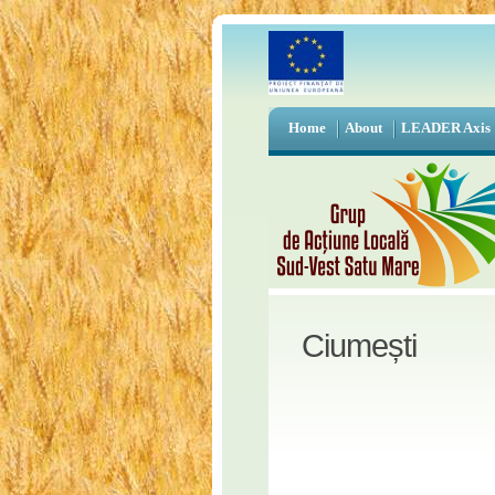
Home
About
LEADER Axis
Ciumești