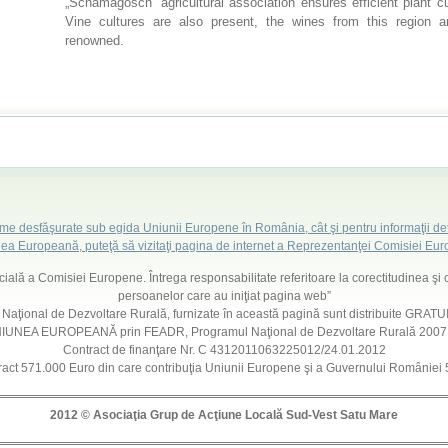
„Schamagosch” agricultural association ensures efficient plant cu
Vine cultures are also present, the wines from this region
renowned.
ame desfăşurate sub egida Uniunii Europene în România, cât şi pentru informaţii det
ea Europeană, puteţă să vizitaţi pagina de internet a Reprezentanţei Comisiei E
ficială a Comisiei Europene. Întrega responsabilitate referitoare la corectitudinea şi 
persoanelor care au iniţiat pagina web”
l Naţional de Dezvoltare Rurală, furnizate în această pagină sunt distribuite GRATUIT
 UNIUNEA EUROPEANĂ prin FEADR, Programul Naţional de Dezvoltare Rurală 200
Contract de finanţare Nr. C 4312011063225012/24.01.2012
ract 571.000 Euro din care contribuţia Uniunii Europene şi a Guvernului României
2012 © Asocia
ţ
ia Grup de Acţiune Locală Sud-Vest Satu Mare