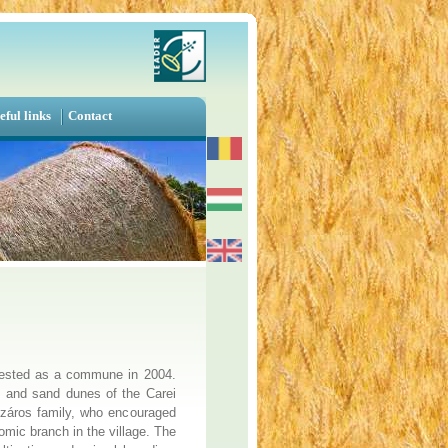
eful links
Contact
tested as a commune in 2004.
ns and sand dunes of the Carei
észáros family, who encouraged
omic branch in the village. The