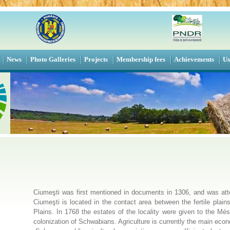
News
Photo Galleries
Projects
Membership fees
Achievements
Us
Ciumeşti was first mentioned in documents in 1306, and was at
Ciumeşti is located in the contact area between the fertile plai
Plains. In 1768 the estates of the locality were given to the M
colonization of Schwabians. Agriculture is currently the main econ